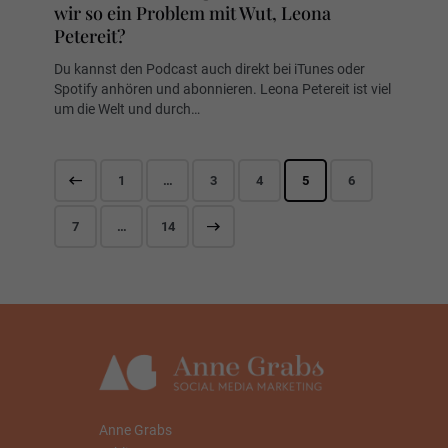
wir so ein Problem mit Wut, Leona
Petereit?
Du kannst den Podcast auch direkt bei iTunes oder
Spotify anhören und abonnieren. Leona Petereit ist viel
um die Welt und durch…
1
…
3
4
5
6
7
>
…
14
Anne Grabs