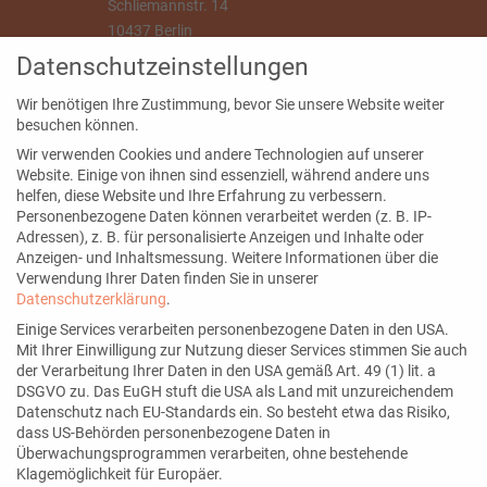
Schliemannstr. 14
10437 Berlin
Datenschutzeinstellungen
info@annegrabs.de
Wir benötigen Ihre Zustimmung, bevor Sie unsere Website weiter
besuchen können.
Wir verwenden Cookies und andere Technologien auf unserer
Website. Einige von ihnen sind essenziell, während andere uns
Seiten
helfen, diese Website und Ihre Erfahrung zu verbessern.
Personenbezogene Daten können verarbeitet werden (z. B. IP-
Blog
Adressen), z. B. für personalisierte Anzeigen und Inhalte oder
Kontakt
Anzeigen- und Inhaltsmessung.
Weitere Informationen über die
Verwendung Ihrer Daten finden Sie in unserer
Über mich
Datenschutzerklärung
.
Newsletter
Einige Services verarbeiten personenbezogene Daten in den USA.
Mit Ihrer Einwilligung zur Nutzung dieser Services stimmen Sie auch
der Verarbeitung Ihrer Daten in den USA gemäß Art. 49 (1) lit. a
DSGVO zu. Das EuGH stuft die USA als Land mit unzureichendem
Datenschutz nach EU-Standards ein. So besteht etwa das Risiko,
Mein Angebot
dass US-Behörden personenbezogene Daten in
Überwachungsprogrammen verarbeiten, ohne bestehende
Social Media Services
Klagemöglichkeit für Europäer.
Datenschutzeinstellungen