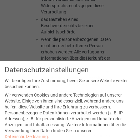
Widerspruchsrechts gegen diese
Verarbeitung
das Bestehen eines
Beschwerderechts bei einer
Aufsichtsbehörde
wenn die personenbezogenen Daten
nicht bei der betroffenen Person
erhoben werden: Alle verfügbaren
Informationen über die Herkunft der
Daten
Datenschutzeinstellungen
das Bestehen einer automatisierten
Entscheidungsfindung einschließlich
Wir benötigen Ihre Zustimmung, bevor Sie unsere Website weiter
Profiling gemäß Artikel 22 Abs.1 und
besuchen können.
4 DS-GVO und — zumindest in diesen
Wir verwenden Cookies und andere Technologien auf unserer
Fällen — aussagekräftige
Website. Einige von ihnen sind essenziell, während andere uns
Informationen über die involvierte
helfen, diese Website und Ihre Erfahrung zu verbessern.
Logik sowie die Tragweite und die
Personenbezogene Daten können verarbeitet werden (z. B. IP-
angestrebten Auswirkungen einer
Adressen), z. B. für personalisierte Anzeigen und Inhalte oder
derartigen Verarbeitung für die
Anzeigen- und Inhaltsmessung.
Weitere Informationen über die
betroffene Person
Verwendung Ihrer Daten finden Sie in unserer
Ferner steht der betroffenen Person ein
Datenschutzerklärung
.