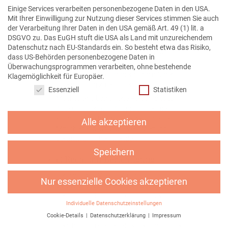
Auskunftsrecht darüber zu, ob
Einige Services verarbeiten personenbezogene Daten in den USA.
personenbezogene Daten an ein
Mit Ihrer Einwilligung zur Nutzung dieser Services stimmen Sie auch
Drittland oder an eine internationale
der Verarbeitung Ihrer Daten in den USA gemäß Art. 49 (1) lit. a
Organisation übermittelt wurden.
DSGVO zu. Das EuGH stuft die USA als Land mit unzureichendem
Sofern dies der Fall ist, so steht der
Datenschutz nach EU-Standards ein. So besteht etwa das Risiko,
betroffenen Person im Übrigen das
dass US-Behörden personenbezogene Daten in
Recht zu, Auskunft über die geeigneten
Überwachungsprogrammen verarbeiten, ohne bestehende
Garantien im Zusammenhang mit der
Klagemöglichkeit für Europäer.
Datenschutzeinstellungen
Übermittlung zu erhalten.
Essenziell
Statistiken
Möchte eine betroffene Person dieses
Auskunftsrecht in Anspruch nehmen,
kann sie sich hierzu jederzeit an einen
Alle akzeptieren
Mitarbeiter des für die Verarbeitung
Verantwortlichen wenden.
Speichern
c) Recht auf Berichtigung
Jede von der Verarbeitung
Nur essenzielle Cookies akzeptieren
personenbezogener Daten betroffene
Person hat das vom Europäischen
Individuelle Datenschutzeinstellungen
Richtlinien- und Verordnungsgeber
gewährte Recht, die unverzügliche
Cookie-Details
Datenschutzerklärung
Impressum
Datenschutzeinstellungen
Berichtigung sie betreffender unrichtiger