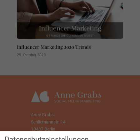
Influencer Marketing 2020 Trends
29. Oktober 2019
Anne Grabs
Schliemannstr. 14
10437 Berlin
Datenschutzeinstellungen