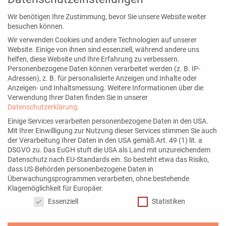
info@annegrabs.de
Wir benötigen Ihre Zustimmung, bevor Sie unsere Website weiter
besuchen können.
Wir verwenden Cookies und andere Technologien auf unserer
Website. Einige von ihnen sind essenziell, während andere uns
Seiten
helfen, diese Website und Ihre Erfahrung zu verbessern.
Personenbezogene Daten können verarbeitet werden (z. B. IP-
Blog
Adressen), z. B. für personalisierte Anzeigen und Inhalte oder
Kontakt
Anzeigen- und Inhaltsmessung.
Weitere Informationen über die
Verwendung Ihrer Daten finden Sie in unserer
Über mich
Datenschutzerklärung
.
Newsletter
Einige Services verarbeiten personenbezogene Daten in den USA.
Mit Ihrer Einwilligung zur Nutzung dieser Services stimmen Sie auch
der Verarbeitung Ihrer Daten in den USA gemäß Art. 49 (1) lit. a
DSGVO zu. Das EuGH stuft die USA als Land mit unzureichendem
Datenschutz nach EU-Standards ein. So besteht etwa das Risiko,
Mein Angebot
dass US-Behörden personenbezogene Daten in
Überwachungsprogrammen verarbeiten, ohne bestehende
Social Media Services
Klagemöglichkeit für Europäer.
Datenschutzeinstellungen
Instagram Marketing
Essenziell
Statistiken