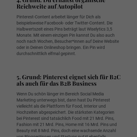
Reichweite auf Autopilot
Pinterest-Content arbeitet länger für Dich als
beispielsweise Facebook- oder Twitter-Content. Die
Halbwertszeit eines Pins beträgt laut Wiselytics 3,5
Monate. Mit einem einzigen Pin kannst Du also auch
noch nach Wochen, Besucher*innen auf Deine Website
oder in Deinen Onlineshop bringen. Ein Pin wird
durchschnittlich elfmal gepinnt.
Die Halbwertszeit eines Pins beträgt 3,5
Monate.
5. Grund: Pinterest eignet sich für B2C
als auch für das B2B Business
Wenn Du schön länger im Bereich Social Media
Marketing unterwegs bist, dann hast Du Pinterest
vielleicht als die Plattform für Food, Interior und
Hochzeiten abgespeichert. Die stärksten Kategorien
bei Pinterest sind tatsächlich Food mit 21 Mrd. Pins,
Fashion mit 21 Mrd. Pins, Home mit 16 Mrd. Pins und
Beauty mit 8 Mrd. Pins, doch eine wachsende Anzahl
von Blogger*innen und Startups nutzt ebenfalls