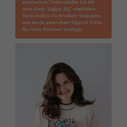
umzusetzen? Dann möchte ich Dir
mein Buch
“Follow Me”
empfehlen.
Darin findest Du bewährte Strategien
und direkt umsetzbare Tipps & Tricks
für Deine Pinterest Strategie.