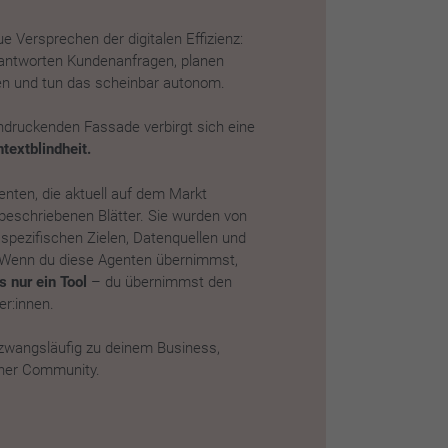
e Versprechen der digitalen Effizienz:
eantworten Kundenanfragen, planen
een und tun das scheinbar autonom.
indruckenden Fassade verbirgt sich eine
textblindheit.
nten, die aktuell auf dem Markt
nbeschriebenen Blätter. Sie wurden von
 spezifischen Zielen, Datenquellen und
 Wenn du diese Agenten übernimmst,
s nur ein Tool
– du übernimmst den
er:innen.
 zwangsläufig zu deinem Business,
iner Community.