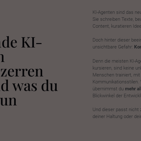
KI-Agenten sind das neu
Sie schreiben Texte, b
Content, kuratieren Id
de KI-
Doch hinter dieser bee
unsichtbare Gefahr:
Kon
n
Denn die meisten KI-Age
rzerren
kursieren, sind keine u
Menschen trainiert, mit
d was du
Kommunikationsstilen.
übernimmst du
mehr al
tun
Blickwinkel der Entwickl
Und dieser passt nicht
deiner Haltung oder de