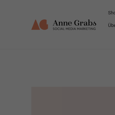
Sh
Übe