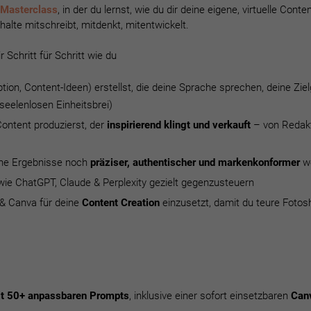
 Masterclass
, in der du lernst,
wie du dir deine eigene, virtuelle Conte
nhalte mitschreibt, mitdenkt, mitentwickelt.
r Schritt für Schritt wie du
tion, Content-Ideen) erstellst, die deine Sprache sprechen, deine Zi
seelenlosen Einheitsbrei)
ontent produzierst, der
inspirierend klingt und verkauft
– von Redakt
eine Ergebnisse noch
präziser, authentischer und markenkonformer
we
wie ChatGPT, Claude & Perplexity gezielt gegenzusteuern
 & Canva für deine
Content Creation
einzusetzt, damit du teure Foto
it 50+ anpassbaren Prompts
, inklusive einer sofort einsetzbaren
Can