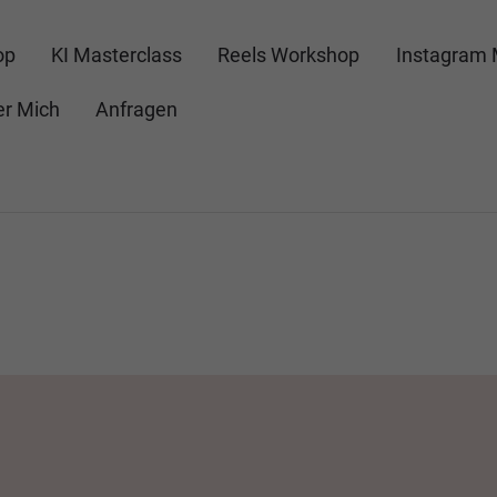
op
KI Masterclass
Reels Workshop
Instagram 
r Mich
Anfragen