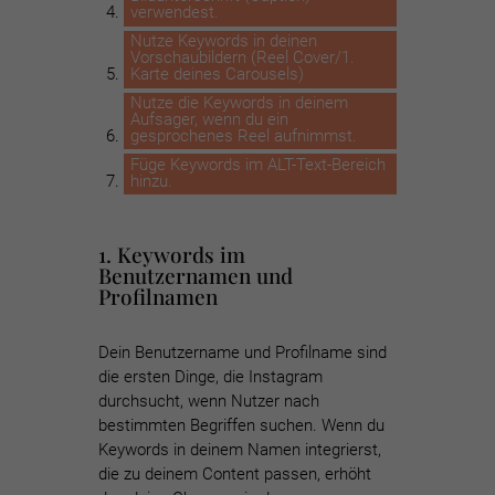
verwendest.
Nutze Keywords in deinen
Vorschaubildern (Reel Cover/1.
Karte deines Carousels)
Nutze die Keywords in deinem
Aufsager, wenn du ein
gesprochenes Reel aufnimmst.
Füge Keywords im ALT-Text-Bereich
hinzu.
1. Keywords im
Benutzernamen und
Profilnamen
Dein Benutzername und Profilname sind
die ersten Dinge, die Instagram
durchsucht, wenn Nutzer nach
bestimmten Begriffen suchen. Wenn du
Keywords in deinem Namen integrierst,
die zu deinem Content passen, erhöht