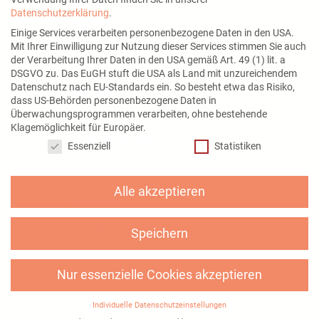
Über mich
Datenschutzerklärung
.
Newsletter
Einige Services verarbeiten personenbezogene Daten in den USA.
Mit Ihrer Einwilligung zur Nutzung dieser Services stimmen Sie auch
der Verarbeitung Ihrer Daten in den USA gemäß Art. 49 (1) lit. a
DSGVO zu. Das EuGH stuft die USA als Land mit unzureichendem
Datenschutz nach EU-Standards ein. So besteht etwa das Risiko,
Mein Angebot
dass US-Behörden personenbezogene Daten in
Überwachungsprogrammen verarbeiten, ohne bestehende
Social Media Services
Klagemöglichkeit für Europäer.
Datenschutzeinstellungen
Instagram Marketing
Essenziell
Statistiken
Alle akzeptieren
Netzwerke
Speichern
Nur essenzielle Cookies akzeptieren
© Anne Grabs 2026 |
Datenschutzerklärung
|
Individuelle Datenschutzeinstellungen
Impressum