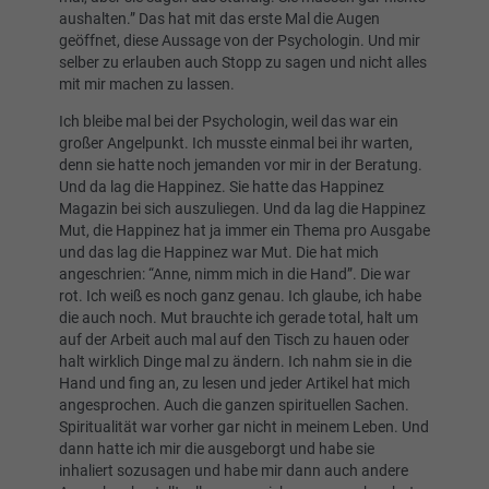
aushalten.” Das hat mit das erste Mal die Augen
geöffnet, diese Aussage von der Psychologin. Und mir
selber zu erlauben auch Stopp zu sagen und nicht alles
mit mir machen zu lassen.
Ich bleibe mal bei der Psychologin, weil das war ein
großer Angelpunkt. Ich musste einmal bei ihr warten,
denn sie hatte noch jemanden vor mir in der Beratung.
Und da lag die Happinez. Sie hatte das Happinez
Magazin bei sich auszuliegen. Und da lag die Happinez
Mut, die Happinez hat ja immer ein Thema pro Ausgabe
und das lag die Happinez war Mut. Die hat mich
angeschrien: “Anne, nimm mich in die Hand”. Die war
rot. Ich weiß es noch ganz genau. Ich glaube, ich habe
die auch noch. Mut brauchte ich gerade total, halt um
auf der Arbeit auch mal auf den Tisch zu hauen oder
halt wirklich Dinge mal zu ändern. Ich nahm sie in die
Hand und fing an, zu lesen und jeder Artikel hat mich
angesprochen. Auch die ganzen spirituellen Sachen.
Spiritualität war vorher gar nicht in meinem Leben. Und
dann hatte ich mir die ausgeborgt und habe sie
inhaliert sozusagen und habe mir dann auch andere