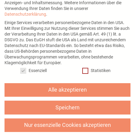
Kontakt
Anzeigen- und Inhaltsmessung.
Weitere Informationen über die
Verwendung Ihrer Daten finden Sie in unserer
Über mich
Datenschutzerklärung
.
Newsletter
Einige Services verarbeiten personenbezogene Daten in den USA.
Mit Ihrer Einwilligung zur Nutzung dieser Services stimmen Sie auch
der Verarbeitung Ihrer Daten in den USA gemäß Art. 49 (1) lit. a
DSGVO zu. Das EuGH stuft die USA als Land mit unzureichendem
Datenschutz nach EU-Standards ein. So besteht etwa das Risiko,
Mein Angebot
dass US-Behörden personenbezogene Daten in
Überwachungsprogrammen verarbeiten, ohne bestehende
Social Media Services
Klagemöglichkeit für Europäer.
Datenschutzeinstellungen
Instagram Marketing
Essenziell
Statistiken
Alle akzeptieren
Netzwerke
Speichern
Nur essenzielle Cookies akzeptieren
© Anne Grabs 2026 |
Datenschutzerklärung
|