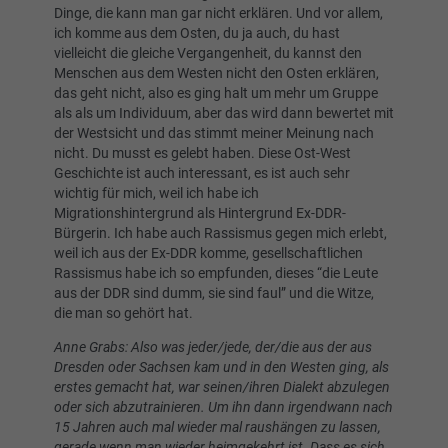
Dinge, die kann man gar nicht erklären. Und vor allem,
ich komme aus dem Osten, du ja auch, du hast
vielleicht die gleiche Vergangenheit, du kannst den
Menschen aus dem Westen nicht den Osten erklären,
das geht nicht, also es ging halt um mehr um Gruppe
als als um Individuum, aber das wird dann bewertet mit
der Westsicht und das stimmt meiner Meinung nach
nicht. Du musst es gelebt haben. Diese Ost-West
Geschichte ist auch interessant, es ist auch sehr
wichtig für mich, weil ich habe ich
Migrationshintergrund als Hintergrund Ex-DDR-
Bürgerin. Ich habe auch Rassismus gegen mich erlebt,
weil ich aus der Ex-DDR komme, gesellschaftlichen
Rassismus habe ich so empfunden, dieses “die Leute
aus der DDR sind dumm, sie sind faul” und die Witze,
die man so gehört hat.
Anne Grabs: Also was jeder/jede, der/die aus der aus
Dresden oder Sachsen kam und in den Westen ging, als
erstes gemacht hat, war seinen/ihren Dialekt abzulegen
oder sich abzutrainieren. Um ihn dann irgendwann nach
15 Jahren auch mal wieder mal raushängen zu lassen,
gerade wenn man wieder heimgekehrt ist. Dass es sich