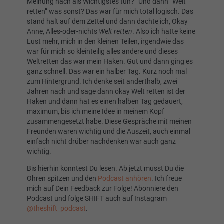
Meinung nach als Wichtigstes tun?” Und dann “Welt
retten” was sonst? Das war für mich total logisch. Das
stand halt auf dem Zettel und dann dachte ich, Okay
Anne, Alles-oder-nichts
Welt retten
. Also ich hatte keine
Lust mehr, mich in den kleinen Teilen, irgendwie das
war für mich so kleinteilig alles andere und dieses
Weltretten das war mein Haken. Gut und dann ging es
ganz schnell. Das war ein halber Tag. Kurz noch mal
zum Hintergrund. Ich denke seit anderthalb, zwei
Jahren nach und sage dann okay Welt retten ist der
Haken und dann hat es einen halben Tag gedauert,
maximum, bis ich meine Idee in meinem Kopf
zusammengesetzt habe. Diese Gespräche mit meinen
Freunden waren wichtig und die Auszeit, auch einmal
einfach nicht drüber nachdenken war auch ganz
wichtig.
Bis hierhin konntest Du lesen. Ab jetzt musst Du die
Ohren spitzen und den
Podcast anhören
. Ich freue
mich auf Dein Feedback zur Folge! Abonniere den
Podcast und folge SHIFT auch auf Instagram
@theshift_podcast
.