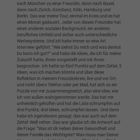
nach München zu einer Freundin, dann nach Basel,
dann nach Zürich, Konstanz, Köln, Hamburg und
Berlin. Das war meine Tour, einmal im Kreis und es hat
einen Monat gedauert. Jeder von diesen Freunden hat
einen anderen sozialen Background, ein anderes
berufliches Umfeld und sicher auch unterschiedliche
Wertesysteme. Und ich habe immer so eine Art
Interview geführt: “Wie siehst Du mich und was denkst
Du kann ich gut?” und habe die Ideen, die ich für meine
Zukunft hatte, ihnen vorgestellt und mit ihnen
besprochen. Ich hatte so fünf Punkte auf dem Zettel, 5
Ideen, was ich machen könnte und über diese
Reflektion in meinem Freundeskreis, live und vor Ort
und nicht übers Telefon oder per Mail, hat sich so ein
Puzzle von mir zusammengesetzt, also eine Idee, wie
ich von außen wahrgenommen werde. Das hat mir
unheimlich geholfen und hat die Liste schrumpfen auf
drei Punkte, drei Ideen, schrumpfen lassen. Und dann
habe ich irgendwann gesagt, das war auch auf dem
Zettel: Welt retten. Das war glaube ich die Antwort auf
die Frage: “Was ist dir neben deiner Gesundheit und
deiner Familie das Wichtigste? Was muss man Deiner