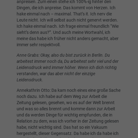
anpreisen. Zum einen stehe ich 100%-ig hinter den
Dingen, die ich anpreise. Das kommt von Herzen. Ich
hake einmal nach – maximal. That’s it. Ich nerv die
Leute nicht. Ich will selbst auch nicht genervt werden.
Ich hake einmal nach. Ich frage einmal freundlich “Wie
sieht’s denn aus?”. Und auch meine Wortwahl, ich
meine das habe ich früher nicht anders gemacht, aber
immer sehr respektvoll.
Anne Grabs: Okay, also du bist zurück in Berlin. Du
arbeitest immer noch da, Du arbeitest sehr viel und der
Leidensdruck wird immer höher. Wenn ich dich richtig
verstanden, war das aber nicht der einzige
Leidensdruck.
Annekathrin Otto: Da kam noch eines eine große Sache
noch dazu. Ich habe auf dem Weg zur Arbeit die
Zeitung gelesen, gesehen, wo es auf der Welt brennt
und was so alles brennt und komme dann zur Arbeit
und da werden Dinge für wichtig empfunden, die in
Relation zu dem, was ich vorher in der Zeitung gelesen
habe, nicht wichtig sind. Das hat so ein Vakuum
hergestellt, dieser Gegensatz. Da habe ich da habe ich