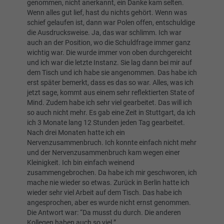
genommen, nicht anerkannt, ein Danke kam selten.
Wenn alles gut lief, hast du nichts gehört. Wenn was
schief gelaufen ist, dann war Polen offen, entschuldige
die Ausdrucksweise. Ja, das war schlimm. Ich war
auch an der Position, wo die Schuldfrage immer ganz
wichtig war. Die wurde immer von oben durchgereicht
und ich war die letzte Instanz. Sie lag dann bei mir auf
dem Tisch und ich habe sie angenommen. Das habe ich
erst später bemerkt, dass es das so war. Alles, was ich
jetzt sage, kommt aus einem sehr reflektierten State of
Mind. Zudem habe ich sehr viel gearbeitet. Das will ich
so auch nicht mehr. Es gab eine Zeit in Stuttgart, da ich
ich 3 Monate lang 12 Stunden jeden Tag gearbeitet.
Nach drei Monaten hatte ich ein
Nervenzusammenbruch. Ich konnte einfach nicht mehr
und der Nervenzusammenbruch kam wegen einer
Kleinigkeit. Ich bin einfach weinend
zusammengebrochen. Da habe ich mir geschworen, ich
mache nie wieder so etwas. Zurück in Berlin hatte ich
wieder sehr viel Arbeit auf dem Tisch. Das habe ich
angesprochen, aber es wurde nicht ernst genommen.
Die Antwort war: “Da musst du durch. Die anderen
Kollegen haben auch so viel.”