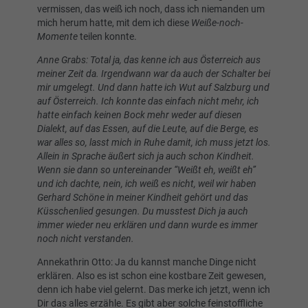
vermissen, das weiß ich noch, dass ich niemanden um
mich herum hatte, mit dem ich diese
Weiße-noch-
Momente
teilen konnte.
Anne Grabs: Total ja, das kenne ich aus Österreich aus
meiner Zeit da. Irgendwann war da auch der Schalter bei
mir umgelegt. Und dann hatte ich Wut auf Salzburg und
auf Österreich. Ich konnte das einfach nicht mehr, ich
hatte einfach keinen Bock mehr weder auf diesen
Dialekt, auf das Essen, auf die Leute, auf die Berge, es
war alles so, lasst mich in Ruhe damit, ich muss jetzt los.
Allein in Sprache äußert sich ja auch schon Kindheit.
Wenn sie dann so untereinander “Weißt eh, weißt eh”
und ich dachte, nein, ich weiß es nicht, weil wir haben
Gerhard Schöne in meiner Kindheit gehört und das
Küsschenlied gesungen. Du musstest Dich ja auch
immer wieder neu erklären und dann wurde es immer
noch nicht verstanden.
Annekathrin Otto: Ja du kannst manche Dinge nicht
erklären. Also es ist schon eine kostbare Zeit gewesen,
denn ich habe viel gelernt. Das merke ich jetzt, wenn ich
Dir das alles erzähle. Es gibt aber solche feinstoffliche