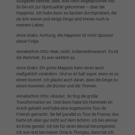
Ausgaben bestellt, alles, was mich angesprochen hat.
So bin ich zur Spiritualität gekommen – über die
Happinez. Ich habe dann so Sachen durchprobiert, die
da drin waren und einige Dinge sind immer noch in
meinem Leben.
Anne Grabs: Achtung, die Happinez ist nicht Sponsor
dieser Folge.
Annekathrin Otto: Nein, nicht, Indianerehrenwort. Es ist
die Wahrheit. Es war wirklich so.
Anne Grabs: Ein gutes Magazin kann einen auch
maßgeblich verändern. Und es ist halt super, wenn es zu
einem kommt. Ich glaube auch daran, dass die Dinge zu
einem kommen, die Bücher und die Themen.
Annekathrin Otto: Absolut. So fing die große
Transformation an. Und dann habe ich Hummeln im
Arsch gehabt und habe eine sogenannte
Tour de
Friends
gemacht. Sie lief parallel zu Tour de France, das
hatte ich aber gar nicht auf dem Schirm. Ich bin einmal
im Kreis gereist. Ich bin für einen Monat herumgereist.
Ich war erst bei meiner Oma in Thorgau, dann bin ich