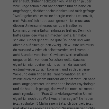
mir erlaubt, drüber nachzudenken. Man kann ja über
viele Dinge schön nicht nachdenken und da habe ich
angefangen, darüber nachzudenken und mich gefragt:
“Wofür gebe ich hier meine Energie, meine Lebenszeit,
mein Wissen? Ich habe auch gemerkt, ich muss aus
diesem Universum heraus, um zu mir selber zu
kommen, um eine Entscheidung zu treffen. Denn ich
hatte keine Idee, was ich machen sollte. Ich habe
schlaue Bücher gehabt und gute Übungen und kam
aber nie auf einen grünen Zweig. Ich wusste, ich muss
da raus und wieder ich selber werden, weil, wenn Du
acht Stunden von einem Gewissen Wertemaßstab
umgeben bist, von dem Du schon weißt, dass es
eigentlich nicht deiner ist, muss man da raus und
erstmal wieder zu sich kommen. und es dauert eine
Weile und dann fingen die Transformation an. Ich
wurde auch mit einem Burnout diagnostiziert. Ich habe
auch lange gewartet. Ich war dann bei der Psychologin
und die hat auch gesagt, das weiß ich noch, sie meinte
auch irgendwann: “Frau Otto wie lange wollen Sie mir
eigentlich noch das Wort Aushalten sagen? Sie haben
jetzt aushalten 5 Mal in einem Satz, ich übertreib jetzt
mal, aber sie sagen das ständig. Sie müssen gar nichts