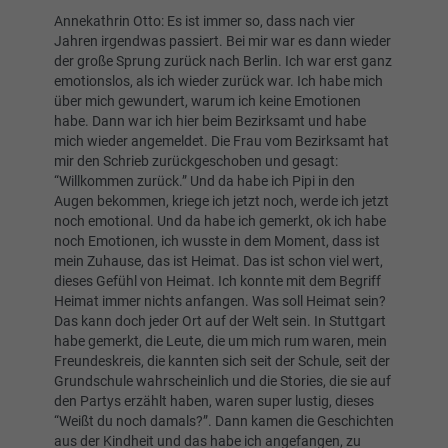
Annekathrin Otto: Es ist immer so, dass nach vier
Jahren irgendwas passiert. Bei mir war es dann wieder
der große Sprung zurück nach Berlin. Ich war erst ganz
emotionslos, als ich wieder zurück war. Ich habe mich
über mich gewundert, warum ich keine Emotionen
habe. Dann war ich hier beim Bezirksamt und habe
mich wieder angemeldet. Die Frau vom Bezirksamt hat
mir den Schrieb zurückgeschoben und gesagt:
“Willkommen zurück.” Und da habe ich Pipi in den
Augen bekommen, kriege ich jetzt noch, werde ich jetzt
noch emotional. Und da habe ich gemerkt, ok ich habe
noch Emotionen, ich wusste in dem Moment, dass ist
mein Zuhause, das ist Heimat. Das ist schon viel wert,
dieses Gefühl von Heimat. Ich konnte mit dem Begriff
Heimat immer nichts anfangen. Was soll Heimat sein?
Das kann doch jeder Ort auf der Welt sein. In Stuttgart
habe gemerkt, die Leute, die um mich rum waren, mein
Freundeskreis, die kannten sich seit der Schule, seit der
Grundschule wahrscheinlich und die Stories, die sie auf
den Partys erzählt haben, waren super lustig, dieses
“Weißt du noch damals?”. Dann kamen die Geschichten
aus der Kindheit und das habe ich angefangen, zu