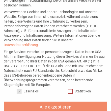
Wir benötigen Ihre Zustimmung, bevor Sie unsere Website weiter
besuchen können.
Wir verwenden Cookies und andere Technologien auf unserer
Website. Einige von ihnen sind essenziell, während andere uns
Seiten
helfen, diese Website und Ihre Erfahrung zu verbessern.
Personenbezogene Daten können verarbeitet werden (z. B. IP-
Blog
Adressen), z. B. für personalisierte Anzeigen und Inhalte oder
Kontakt
Anzeigen- und Inhaltsmessung.
Weitere Informationen über die
Verwendung Ihrer Daten finden Sie in unserer
Über mich
Datenschutzerklärung
.
Newsletter
Einige Services verarbeiten personenbezogene Daten in den USA.
Mit Ihrer Einwilligung zur Nutzung dieser Services stimmen Sie auch
der Verarbeitung Ihrer Daten in den USA gemäß Art. 49 (1) lit. a
DSGVO zu. Das EuGH stuft die USA als Land mit unzureichendem
Datenschutz nach EU-Standards ein. So besteht etwa das Risiko,
Mein Angebot
dass US-Behörden personenbezogene Daten in
Überwachungsprogrammen verarbeiten, ohne bestehende
Social Media Services
Klagemöglichkeit für Europäer.
Datenschutzeinstellungen
Instagram Marketing
Essenziell
Statistiken
Alle akzeptieren
Netzwerke