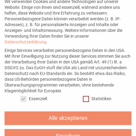
Wir verwenden Cookies und andere Technologien auf unserer
Website. Einige von ihnen sind essenziell, während andere uns
Seiten
helfen, diese Website und Ihre Erfahrung zu verbessern.
Personenbezogene Daten können verarbeitet werden (z. B. IP-
Blog
Adressen), z. B. für personalisierte Anzeigen und Inhalte oder
Kontakt
Anzeigen- und Inhaltsmessung.
Weitere Informationen über die
Verwendung Ihrer Daten finden Sie in unserer
Über mich
Datenschutzerklärung
.
Newsletter
Einige Services verarbeiten personenbezogene Daten in den USA.
Mit Ihrer Einwilligung zur Nutzung dieser Services stimmen Sie auch
der Verarbeitung Ihrer Daten in den USA gemäß Art. 49 (1) lit. a
DSGVO zu. Das EuGH stuft die USA als Land mit unzureichendem
Datenschutz nach EU-Standards ein. So besteht etwa das Risiko,
Mein Angebot
dass US-Behörden personenbezogene Daten in
Überwachungsprogrammen verarbeiten, ohne bestehende
Social Media Services
Klagemöglichkeit für Europäer.
Datenschutzeinstellungen
Instagram Marketing
Essenziell
Statistiken
Alle akzeptieren
Netzwerke
Speichern