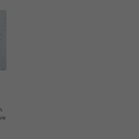
h
wie