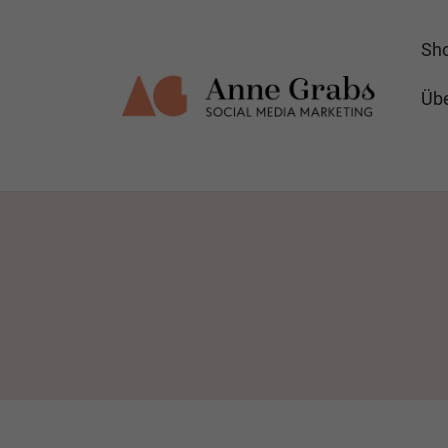
Sh
Übe