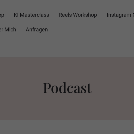
op
KI Masterclass
Reels Workshop
Instagram 
r Mich
Anfragen
Podcast