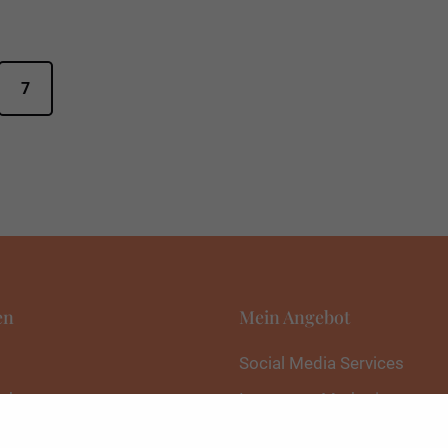
7
en
Mein Angebot
Social Media Services
akt
Instagram Marketing
 mich