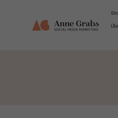
Sh
Übe