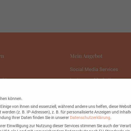
en
Mein Angebot
Social Media Services
akt
Instagram Marketing
 mich
chen können.
letter
inige von ihnen sind essenziell, während andere uns helfen, diese Websit
erden (z. B. IP-Adressen), z. B. für personalisierte Anzeigen und Inhalt
dung Ihrer Daten finden Sie in unserer
Datenschutzerklärung
.
rer Einwilligung zur Nutzung dieser Services stimmen Sie auch der Verarb