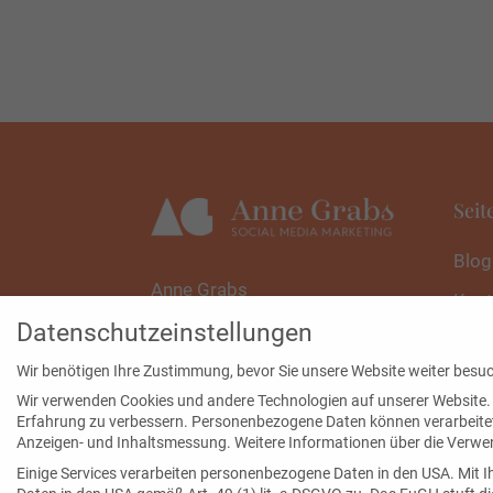
Seit
Blog
Anne Grabs
Kont
Schliemannstr. 14
Datenschutzeinstellungen
Über
10437 Berlin
Wir benötigen Ihre Zustimmung, bevor Sie unsere Website weiter besu
News
info@annegrabs.de
Wir verwenden Cookies und andere Technologien auf unserer Website. E
Erfahrung zu verbessern.
Personenbezogene Daten können verarbeitet w
Anzeigen- und Inhaltsmessung.
Weitere Informationen über die Verwen
Einige Services verarbeiten personenbezogene Daten in den USA. Mit Ih