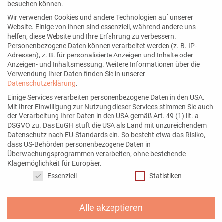
besuchen können.
Wir verwenden Cookies und andere Technologien auf unserer
Website. Einige von ihnen sind essenziell, während andere uns
Seiten
helfen, diese Website und Ihre Erfahrung zu verbessern.
Personenbezogene Daten können verarbeitet werden (z. B. IP-
Blog
Adressen), z. B. für personalisierte Anzeigen und Inhalte oder
Kontakt
Anzeigen- und Inhaltsmessung.
Weitere Informationen über die
Verwendung Ihrer Daten finden Sie in unserer
Über mich
Datenschutzerklärung
.
Newsletter
Einige Services verarbeiten personenbezogene Daten in den USA.
Mit Ihrer Einwilligung zur Nutzung dieser Services stimmen Sie auch
der Verarbeitung Ihrer Daten in den USA gemäß Art. 49 (1) lit. a
DSGVO zu. Das EuGH stuft die USA als Land mit unzureichendem
Datenschutz nach EU-Standards ein. So besteht etwa das Risiko,
Mein Angebot
dass US-Behörden personenbezogene Daten in
Überwachungsprogrammen verarbeiten, ohne bestehende
Social Media Services
Klagemöglichkeit für Europäer.
Datenschutzeinstellungen
Instagram Marketing
Essenziell
Statistiken
Alle akzeptieren
Netzwerke