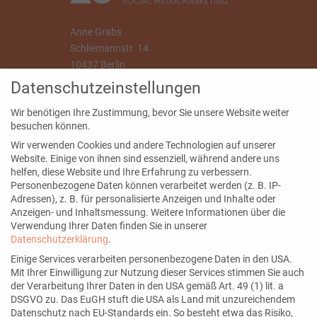
Anne Grabs
Schliemannstr. 14
10437 Berlin
Datenschutzeinstellungen
info@annegrabs.de
Wir benötigen Ihre Zustimmung, bevor Sie unsere Website weiter
besuchen können.
Wir verwenden Cookies und andere Technologien auf unserer
Website. Einige von ihnen sind essenziell, während andere uns
Seiten
helfen, diese Website und Ihre Erfahrung zu verbessern.
Personenbezogene Daten können verarbeitet werden (z. B. IP-
Blog
Adressen), z. B. für personalisierte Anzeigen und Inhalte oder
Kontakt
Anzeigen- und Inhaltsmessung.
Weitere Informationen über die
Verwendung Ihrer Daten finden Sie in unserer
Über mich
Datenschutzerklärung
.
Newsletter
Einige Services verarbeiten personenbezogene Daten in den USA.
Mit Ihrer Einwilligung zur Nutzung dieser Services stimmen Sie auch
der Verarbeitung Ihrer Daten in den USA gemäß Art. 49 (1) lit. a
DSGVO zu. Das EuGH stuft die USA als Land mit unzureichendem
Datenschutz nach EU-Standards ein. So besteht etwa das Risiko,