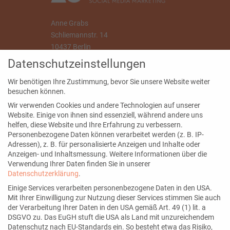
Anne Grabs
Schliemannstr. 14
10437 Berlin
Datenschutzeinstellungen
info@annegrabs.de
Wir benötigen Ihre Zustimmung, bevor Sie unsere Website weiter
besuchen können.
Wir verwenden Cookies und andere Technologien auf unserer
Website. Einige von ihnen sind essenziell, während andere uns
Seiten
helfen, diese Website und Ihre Erfahrung zu verbessern.
Personenbezogene Daten können verarbeitet werden (z. B. IP-
Blog
Adressen), z. B. für personalisierte Anzeigen und Inhalte oder
Kontakt
Anzeigen- und Inhaltsmessung.
Weitere Informationen über die
Verwendung Ihrer Daten finden Sie in unserer
Über mich
Datenschutzerklärung
.
Newsletter
Einige Services verarbeiten personenbezogene Daten in den USA.
Mit Ihrer Einwilligung zur Nutzung dieser Services stimmen Sie auch
der Verarbeitung Ihrer Daten in den USA gemäß Art. 49 (1) lit. a
DSGVO zu. Das EuGH stuft die USA als Land mit unzureichendem
Datenschutz nach EU-Standards ein. So besteht etwa das Risiko,